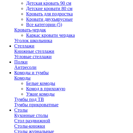
Детская кровать 90 см
Детские кровати 80 см
Кровать для подростка
Кровати двухъярусные
Все категории (5)
Кровать-чердак
Каркас кровати чердака
Уголок школьника
Стеллажи
Книжные стеллажи
Угловые стеллажи
Полки
Антресоли
Комоды и тумбы
Комоды
Белые комоды
Комод в прихожую
Узкие комоды
Тумбы под ТВ
Тумбы прикроватные
Столы
Кухонные столы
Стол раздвижной
Столы-книжки
Столы журнальные