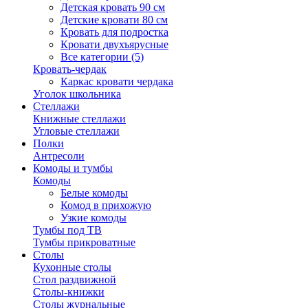
Детская кровать 90 см
Детские кровати 80 см
Кровать для подростка
Кровати двухъярусные
Все категории (5)
Кровать-чердак
Каркас кровати чердака
Уголок школьника
Стеллажи
Книжные стеллажи
Угловые стеллажи
Полки
Антресоли
Комоды и тумбы
Комоды
Белые комоды
Комод в прихожую
Узкие комоды
Тумбы под ТВ
Тумбы прикроватные
Столы
Кухонные столы
Стол раздвижной
Столы-книжки
Столы журнальные