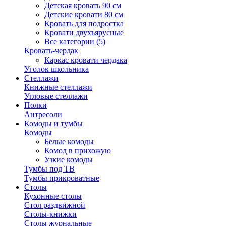
Детская кровать 90 см
Детские кровати 80 см
Кровать для подростка
Кровати двухъярусные
Все категории (5)
Кровать-чердак
Каркас кровати чердака
Уголок школьника
Стеллажи
Книжные стеллажи
Угловые стеллажи
Полки
Антресоли
Комоды и тумбы
Комоды
Белые комоды
Комод в прихожую
Узкие комоды
Тумбы под ТВ
Тумбы прикроватные
Столы
Кухонные столы
Стол раздвижной
Столы-книжки
Столы журнальные