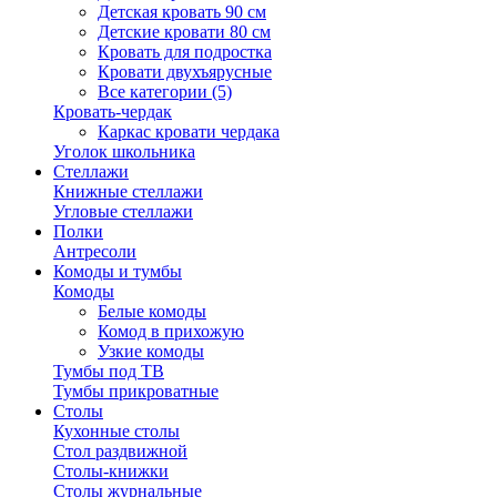
Детская кровать 90 см
Детские кровати 80 см
Кровать для подростка
Кровати двухъярусные
Все категории (5)
Кровать-чердак
Каркас кровати чердака
Уголок школьника
Стеллажи
Книжные стеллажи
Угловые стеллажи
Полки
Антресоли
Комоды и тумбы
Комоды
Белые комоды
Комод в прихожую
Узкие комоды
Тумбы под ТВ
Тумбы прикроватные
Столы
Кухонные столы
Стол раздвижной
Столы-книжки
Столы журнальные