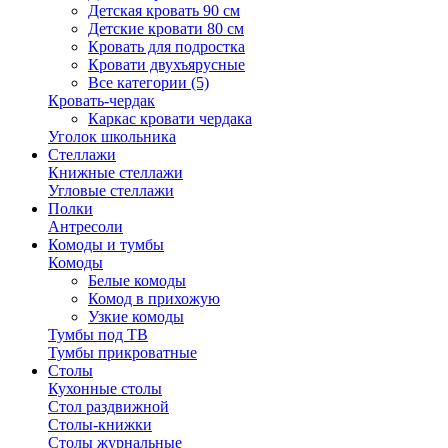
Детская кровать 90 см
Детские кровати 80 см
Кровать для подростка
Кровати двухъярусные
Все категории (5)
Кровать-чердак
Каркас кровати чердака
Уголок школьника
Стеллажи
Книжные стеллажи
Угловые стеллажи
Полки
Антресоли
Комоды и тумбы
Комоды
Белые комоды
Комод в прихожую
Узкие комоды
Тумбы под ТВ
Тумбы прикроватные
Столы
Кухонные столы
Стол раздвижной
Столы-книжки
Столы журнальные