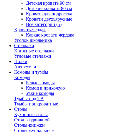
Детская кровать 90 см
Детские кровати 80 см
Кровать для подростка
Кровати двухъярусные
Все категории (5)
Кровать-чердак
Каркас кровати чердака
Уголок школьника
Стеллажи
Книжные стеллажи
Угловые стеллажи
Полки
Антресоли
Комоды и тумбы
Комоды
Белые комоды
Комод в прихожую
Узкие комоды
Тумбы под ТВ
Тумбы прикроватные
Столы
Кухонные столы
Стол раздвижной
Столы-книжки
Столы журнальные