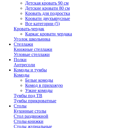
Детская кровать 90 см
Детские кровати 80 см
Кровать для подростка
Кровати двухъярусные
Все категории (5)
Кровать-чердак
Каркас кровати чердака
Уголок школьника
Стеллажи
Книжные стеллажи
Угловые стеллажи
Полки
Антресоли
Комоды и тумбы
Комоды
Белые комоды
Комод в прихожую
Узкие комоды
Тумбы под ТВ
Тумбы прикроватные
Столы
Кухонные столы
Стол раздвижной
Столы-книжки
Столы журнальные