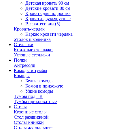
Детская кровать 90 см
Детские кровати 80 см
Кровать для подростка
Кровати двухъярусные
Все категории (5)
Кровать-чердак
Каркас кровати чердака
Уголок школьника
Стеллажи
Книжные стеллажи
Угловые стеллажи
Полки
Антресоли
Комоды и тумбы
Комоды
Белые комоды
Комод в прихожую
Узкие комоды
Тумбы под ТВ
Тумбы прикроватные
Столы
Кухонные столы
Стол раздвижной
Столы-книжки
Столы журнальные