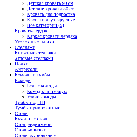
Детская кровать 90 см
Детские кровати 80 см
Кровать для подростка
Кровати двухъярусные
Все категории (5)
Кровать-чердак
Каркас кровати чердака
Уголок школьника
Стеллажи
Книжные стеллажи
Угловые стеллажи
Полки
Антресоли
Комоды и тумбы
Комоды
Белые комоды
Комод в прихожую
Узкие комоды
Тумбы под ТВ
Тумбы прикроватные
Столы
Кухонные столы
Стол раздвижной
Столы-книжки
Столы журнальные