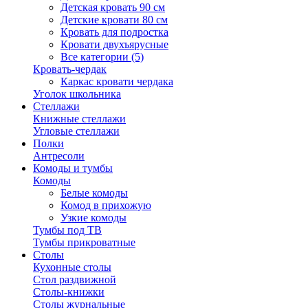
Детская кровать 90 см
Детские кровати 80 см
Кровать для подростка
Кровати двухъярусные
Все категории (5)
Кровать-чердак
Каркас кровати чердака
Уголок школьника
Стеллажи
Книжные стеллажи
Угловые стеллажи
Полки
Антресоли
Комоды и тумбы
Комоды
Белые комоды
Комод в прихожую
Узкие комоды
Тумбы под ТВ
Тумбы прикроватные
Столы
Кухонные столы
Стол раздвижной
Столы-книжки
Столы журнальные