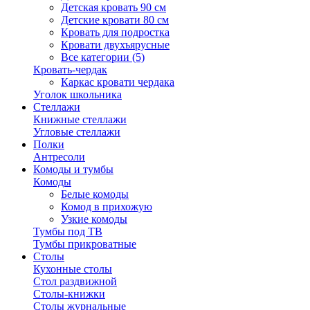
Детская кровать 90 см
Детские кровати 80 см
Кровать для подростка
Кровати двухъярусные
Все категории (5)
Кровать-чердак
Каркас кровати чердака
Уголок школьника
Стеллажи
Книжные стеллажи
Угловые стеллажи
Полки
Антресоли
Комоды и тумбы
Комоды
Белые комоды
Комод в прихожую
Узкие комоды
Тумбы под ТВ
Тумбы прикроватные
Столы
Кухонные столы
Стол раздвижной
Столы-книжки
Столы журнальные