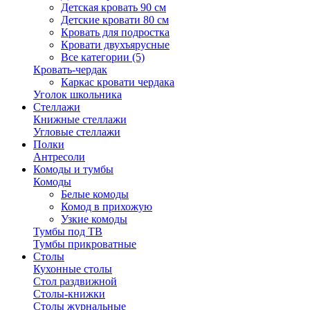
Детская кровать 90 см
Детские кровати 80 см
Кровать для подростка
Кровати двухъярусные
Все категории (5)
Кровать-чердак
Каркас кровати чердака
Уголок школьника
Стеллажи
Книжные стеллажи
Угловые стеллажи
Полки
Антресоли
Комоды и тумбы
Комоды
Белые комоды
Комод в прихожую
Узкие комоды
Тумбы под ТВ
Тумбы прикроватные
Столы
Кухонные столы
Стол раздвижной
Столы-книжки
Столы журнальные