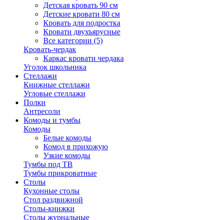
Детская кровать 90 см
Детские кровати 80 см
Кровать для подростка
Кровати двухъярусные
Все категории (5)
Кровать-чердак
Каркас кровати чердака
Уголок школьника
Стеллажи
Книжные стеллажи
Угловые стеллажи
Полки
Антресоли
Комоды и тумбы
Комоды
Белые комоды
Комод в прихожую
Узкие комоды
Тумбы под ТВ
Тумбы прикроватные
Столы
Кухонные столы
Стол раздвижной
Столы-книжки
Столы журнальные