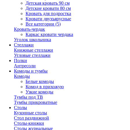
Детская кровать 90 см
Детские кровати 80 см
Кровать для подростка
Кровати двухъярусные
Все категории (5)
Кровать-чердак
Каркас кровати чердака
Уголок школьника
Стеллажи
Книжные стеллажи
Угловые стеллажи
Полки
Антресоли
Комоды и тумбы
Комоды
Белые комоды
Комод в прихожую
Узкие комоды
Тумбы под ТВ
Тумбы прикроватные
Столы
Кухонные столы
Стол раздвижной
Столы-книжки
Столы журнальные