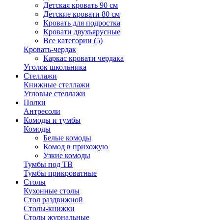
Детская кровать 90 см
Детские кровати 80 см
Кровать для подростка
Кровати двухъярусные
Все категории (5)
Кровать-чердак
Каркас кровати чердака
Уголок школьника
Стеллажи
Книжные стеллажи
Угловые стеллажи
Полки
Антресоли
Комоды и тумбы
Комоды
Белые комоды
Комод в прихожую
Узкие комоды
Тумбы под ТВ
Тумбы прикроватные
Столы
Кухонные столы
Стол раздвижной
Столы-книжки
Столы журнальные