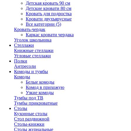
Детская кровать 90 см
Детские кровати 80 см
Кровать для подростка
Кровати двухъярусные
Все категории (5)
Кровать-чердак
Каркас кровати чердака
Уголок школьника
Стеллажи
Книжные стеллажи
Угловые стеллажи
Полки
Антресоли
Комоды и тумбы
Комоды
Белые комоды
Комод в прихожую
Узкие комоды
Тумбы под ТВ
Тумбы прикроватные
Столы
Кухонные столы
Стол раздвижной
Столы-книжки
Столы журнальные