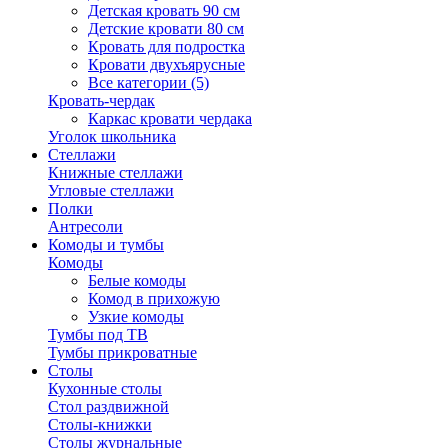
Детская кровать 90 см
Детские кровати 80 см
Кровать для подростка
Кровати двухъярусные
Все категории (5)
Кровать-чердак
Каркас кровати чердака
Уголок школьника
Стеллажи
Книжные стеллажи
Угловые стеллажи
Полки
Антресоли
Комоды и тумбы
Комоды
Белые комоды
Комод в прихожую
Узкие комоды
Тумбы под ТВ
Тумбы прикроватные
Столы
Кухонные столы
Стол раздвижной
Столы-книжки
Столы журнальные