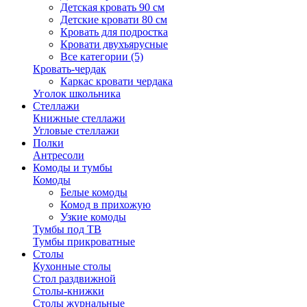
Детская кровать 90 см
Детские кровати 80 см
Кровать для подростка
Кровати двухъярусные
Все категории (5)
Кровать-чердак
Каркас кровати чердака
Уголок школьника
Стеллажи
Книжные стеллажи
Угловые стеллажи
Полки
Антресоли
Комоды и тумбы
Комоды
Белые комоды
Комод в прихожую
Узкие комоды
Тумбы под ТВ
Тумбы прикроватные
Столы
Кухонные столы
Стол раздвижной
Столы-книжки
Столы журнальные