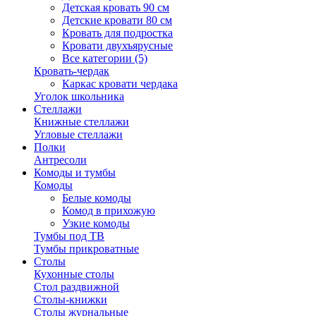
Детская кровать 90 см
Детские кровати 80 см
Кровать для подростка
Кровати двухъярусные
Все категории (5)
Кровать-чердак
Каркас кровати чердака
Уголок школьника
Стеллажи
Книжные стеллажи
Угловые стеллажи
Полки
Антресоли
Комоды и тумбы
Комоды
Белые комоды
Комод в прихожую
Узкие комоды
Тумбы под ТВ
Тумбы прикроватные
Столы
Кухонные столы
Стол раздвижной
Столы-книжки
Столы журнальные