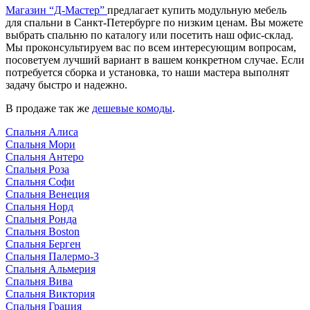
Магазин “Д-Мастер”
предлагает купить модульную мебель
для спальни в Санкт-Петербурге по низким ценам. Вы можете
выбрать спальню по каталогу или посетить наш офис-склад.
Мы проконсультируем вас по всем интересующим вопросам,
посоветуем лучший вариант в вашем конкретном случае. Если
потребуется сборка и установка, то наши мастера выполнят
задачу быстро и надежно.
В продаже так же
дешевые комоды
.
Спальня Алиса
Спальня Мори
Спальня Антеро
Спальня Роза
Спальня Софи
Спальня Венеция
Спальня Норд
Спальня Ронда
Спальня Boston
Спальня Берген
Спальня Палермо-3
Спальня Альмерия
Спальня Вива
Спальня Виктория
Спальня Грация