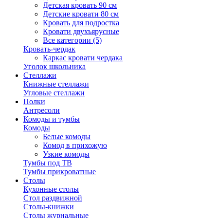
Детская кровать 90 см
Детские кровати 80 см
Кровать для подростка
Кровати двухъярусные
Все категории (5)
Кровать-чердак
Каркас кровати чердака
Уголок школьника
Стеллажи
Книжные стеллажи
Угловые стеллажи
Полки
Антресоли
Комоды и тумбы
Комоды
Белые комоды
Комод в прихожую
Узкие комоды
Тумбы под ТВ
Тумбы прикроватные
Столы
Кухонные столы
Стол раздвижной
Столы-книжки
Столы журнальные