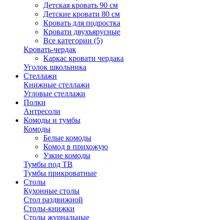
Детская кровать 90 см
Детские кровати 80 см
Кровать для подростка
Кровати двухъярусные
Все категории (5)
Кровать-чердак
Каркас кровати чердака
Уголок школьника
Стеллажи
Книжные стеллажи
Угловые стеллажи
Полки
Антресоли
Комоды и тумбы
Комоды
Белые комоды
Комод в прихожую
Узкие комоды
Тумбы под ТВ
Тумбы прикроватные
Столы
Кухонные столы
Стол раздвижной
Столы-книжки
Столы журнальные