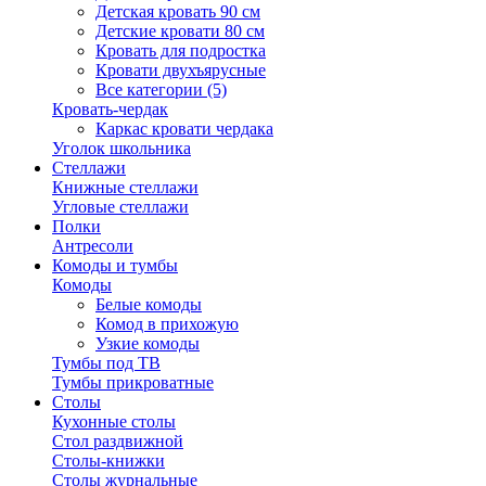
Детская кровать 90 см
Детские кровати 80 см
Кровать для подростка
Кровати двухъярусные
Все категории (5)
Кровать-чердак
Каркас кровати чердака
Уголок школьника
Стеллажи
Книжные стеллажи
Угловые стеллажи
Полки
Антресоли
Комоды и тумбы
Комоды
Белые комоды
Комод в прихожую
Узкие комоды
Тумбы под ТВ
Тумбы прикроватные
Столы
Кухонные столы
Стол раздвижной
Столы-книжки
Столы журнальные