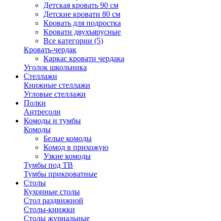
Детская кровать 90 см
Детские кровати 80 см
Кровать для подростка
Кровати двухъярусные
Все категории (5)
Кровать-чердак
Каркас кровати чердака
Уголок школьника
Стеллажи
Книжные стеллажи
Угловые стеллажи
Полки
Антресоли
Комоды и тумбы
Комоды
Белые комоды
Комод в прихожую
Узкие комоды
Тумбы под ТВ
Тумбы прикроватные
Столы
Кухонные столы
Стол раздвижной
Столы-книжки
Столы журнальные