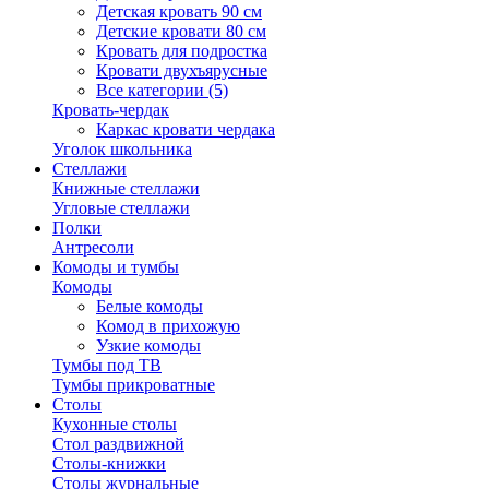
Детская кровать 90 см
Детские кровати 80 см
Кровать для подростка
Кровати двухъярусные
Все категории (5)
Кровать-чердак
Каркас кровати чердака
Уголок школьника
Стеллажи
Книжные стеллажи
Угловые стеллажи
Полки
Антресоли
Комоды и тумбы
Комоды
Белые комоды
Комод в прихожую
Узкие комоды
Тумбы под ТВ
Тумбы прикроватные
Столы
Кухонные столы
Стол раздвижной
Столы-книжки
Столы журнальные