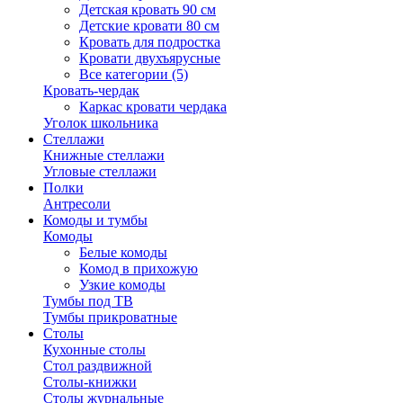
Детская кровать 90 см
Детские кровати 80 см
Кровать для подростка
Кровати двухъярусные
Все категории (5)
Кровать-чердак
Каркас кровати чердака
Уголок школьника
Стеллажи
Книжные стеллажи
Угловые стеллажи
Полки
Антресоли
Комоды и тумбы
Комоды
Белые комоды
Комод в прихожую
Узкие комоды
Тумбы под ТВ
Тумбы прикроватные
Столы
Кухонные столы
Стол раздвижной
Столы-книжки
Столы журнальные