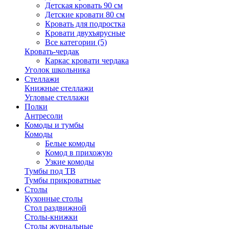
Детская кровать 90 см
Детские кровати 80 см
Кровать для подростка
Кровати двухъярусные
Все категории (5)
Кровать-чердак
Каркас кровати чердака
Уголок школьника
Стеллажи
Книжные стеллажи
Угловые стеллажи
Полки
Антресоли
Комоды и тумбы
Комоды
Белые комоды
Комод в прихожую
Узкие комоды
Тумбы под ТВ
Тумбы прикроватные
Столы
Кухонные столы
Стол раздвижной
Столы-книжки
Столы журнальные