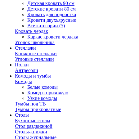
Детская кровать 90 см
Детские кровати 80 см
Кровать для подростка
Кровати двухъярусные
Все категории (5)
Кровать-чердак
Каркас кровати чердака
Уголок школьника
Стеллажи
Книжные стеллажи
Угловые стеллажи
Полки
Антресоли
Комоды и тумбы
Комоды
Белые комоды
Комод в прихожую
Узкие комоды
Тумбы под ТВ
Тумбы прикроватные
Столы
Кухонные столы
Стол раздвижной
Столы-книжки
Столы журнальные