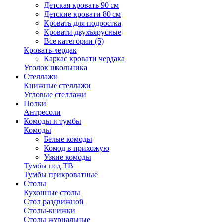
Детская кровать 90 см
Детские кровати 80 см
Кровать для подростка
Кровати двухъярусные
Все категории (5)
Кровать-чердак
Каркас кровати чердака
Уголок школьника
Стеллажи
Книжные стеллажи
Угловые стеллажи
Полки
Антресоли
Комоды и тумбы
Комоды
Белые комоды
Комод в прихожую
Узкие комоды
Тумбы под ТВ
Тумбы прикроватные
Столы
Кухонные столы
Стол раздвижной
Столы-книжки
Столы журнальные