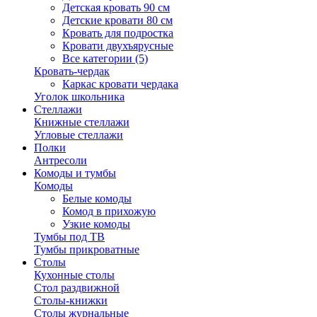
Детская кровать 90 см
Детские кровати 80 см
Кровать для подростка
Кровати двухъярусные
Все категории (5)
Кровать-чердак
Каркас кровати чердака
Уголок школьника
Стеллажи
Книжные стеллажи
Угловые стеллажи
Полки
Антресоли
Комоды и тумбы
Комоды
Белые комоды
Комод в прихожую
Узкие комоды
Тумбы под ТВ
Тумбы прикроватные
Столы
Кухонные столы
Стол раздвижной
Столы-книжки
Столы журнальные