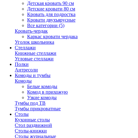
Детская кровать 90 см
Детские кровати 80 см
Кровать для подростка
Кровати двухъярусные
Все категории (5)
Кровать-чердак
Каркас кровати чердака
Уголок школьника
Стеллажи
Книжные стеллажи
Угловые стеллажи
Полки
Антресоли
Комоды и тумбы
Комоды
Белые комоды
Комод в прихожую
Узкие комоды
Тумбы под ТВ
Тумбы прикроватные
Столы
Кухонные столы
Стол раздвижной
Столы-книжки
Столы журнальные