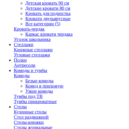
Детская кровать 90 см
Детские кровати 80 см
Кровать для подростка
Кровати двухъярусные
Все категории (5)
Кровать-чердак
Каркас кровати чердака
Уголок школьника
Стеллажи
Книжные стеллажи
Угловые стеллажи
Полки
Антресоли
Комоды и тумбы
Комоды
Белые комоды
Комод в прихожую
Узкие комоды
Тумбы под ТВ
Тумбы прикроватные
Столы
Кухонные столы
Стол раздвижной
Столы-книжки
Столы журнальные