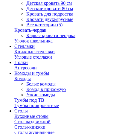
Детская кровать 90 см
Детские кровати 80 см
Кровать для подростка
Кровати двухъярусные
Все категории (5)
Кровать-чердак
Каркас кровати чердака
Уголок школьника
Стеллажи
Книжные стеллажи
Угловые стеллажи
Полки
Антресоли
Комоды и тумбы
Комоды
Белые комоды
Комод в прихожую
Узкие комоды
Тумбы под ТВ
Тумбы прикроватные
Столы
Кухонные столы
Стол раздвижной
Столы-книжки
Столы журнальные