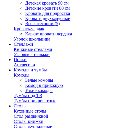
Детская кровать 90 см
Детские кровати 80 см
Кровать для подростка
Кровати двухъярусные
Все категории (5)
Кровать-чердак
Каркас кровати чердака
Уголок школьника
Стеллажи
Книжные стеллажи
Угловые стеллажи
Полки
Антресоли
Комоды и тумбы
Комоды
Белые комоды
Комод в прихожую
Узкие комоды
Тумбы под ТВ
Тумбы прикроватные
Столы
Кухонные столы
Стол раздвижной
Столы-книжки
Столы журнальные