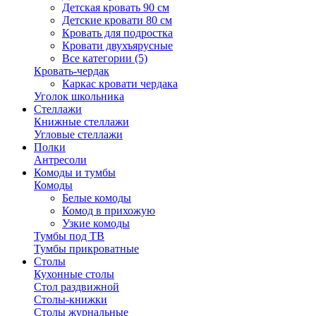
Детская кровать 90 см
Детские кровати 80 см
Кровать для подростка
Кровати двухъярусные
Все категории (5)
Кровать-чердак
Каркас кровати чердака
Уголок школьника
Стеллажи
Книжные стеллажи
Угловые стеллажи
Полки
Антресоли
Комоды и тумбы
Комоды
Белые комоды
Комод в прихожую
Узкие комоды
Тумбы под ТВ
Тумбы прикроватные
Столы
Кухонные столы
Стол раздвижной
Столы-книжки
Столы журнальные