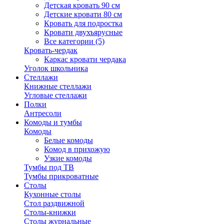
Детская кровать 90 см
Детские кровати 80 см
Кровать для подростка
Кровати двухъярусные
Все категории (5)
Кровать-чердак
Каркас кровати чердака
Уголок школьника
Стеллажи
Книжные стеллажи
Угловые стеллажи
Полки
Антресоли
Комоды и тумбы
Комоды
Белые комоды
Комод в прихожую
Узкие комоды
Тумбы под ТВ
Тумбы прикроватные
Столы
Кухонные столы
Стол раздвижной
Столы-книжки
Столы журнальные