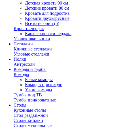
Детская кровать 90 см
Детские кровати 80 см
Кровать для подростка
Кровати двухъярусные
Все категории (5)
Кровать-чердак
Каркас кровати чердака
Уголок школьника
Стеллажи
Книжные стеллажи
Угловые стеллажи
Полки
Антресоли
Комоды и тумбы
Комоды
Белые комоды
Комод в прихожую
Узкие комоды
Тумбы под ТВ
Тумбы прикроватные
Столы
Кухонные столы
Стол раздвижной
Столы-книжки
Столы журнальные