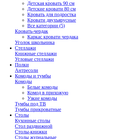
Детская кровать 90 см
Детские кровати 80 см
Кровать для подростка
Кровати двухъярусные
Все категории (5)
Кровать-чердак
Каркас кровати чердака
Уголок школьника
Стеллажи
Книжные стеллажи
Угловые стеллажи
Полки
Антресоли
Комоды и тумбы
Комоды
Белые комоды
Комод в прихожую
Узкие комоды
Тумбы под ТВ
Тумбы прикроватные
Столы
Кухонные столы
Стол раздвижной
Столы-книжки
Столы журнальные