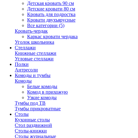
Детская кровать 90 см
Детские кровати 80 см
Кровать для подростка
Кровати двухъярусные
Все категории (5)
Кровать-чердак
Каркас кровати чердака
Уголок школьника
Стеллажи
Книжные стеллажи
Угловые стеллажи
Полки
Антресоли
Комоды и тумбы
Комоды
Белые комоды
Комод в прихожую
Узкие комоды
Тумбы под ТВ
Тумбы прикроватные
Столы
Кухонные столы
Стол раздвижной
Столы-книжки
Столы журнальные