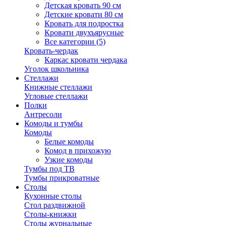
Детская кровать 90 см
Детские кровати 80 см
Кровать для подростка
Кровати двухъярусные
Все категории (5)
Кровать-чердак
Каркас кровати чердака
Уголок школьника
Стеллажи
Книжные стеллажи
Угловые стеллажи
Полки
Антресоли
Комоды и тумбы
Комоды
Белые комоды
Комод в прихожую
Узкие комоды
Тумбы под ТВ
Тумбы прикроватные
Столы
Кухонные столы
Стол раздвижной
Столы-книжки
Столы журнальные