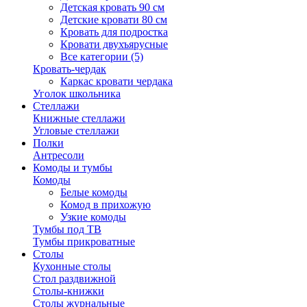
Детская кровать 90 см
Детские кровати 80 см
Кровать для подростка
Кровати двухъярусные
Все категории (5)
Кровать-чердак
Каркас кровати чердака
Уголок школьника
Стеллажи
Книжные стеллажи
Угловые стеллажи
Полки
Антресоли
Комоды и тумбы
Комоды
Белые комоды
Комод в прихожую
Узкие комоды
Тумбы под ТВ
Тумбы прикроватные
Столы
Кухонные столы
Стол раздвижной
Столы-книжки
Столы журнальные