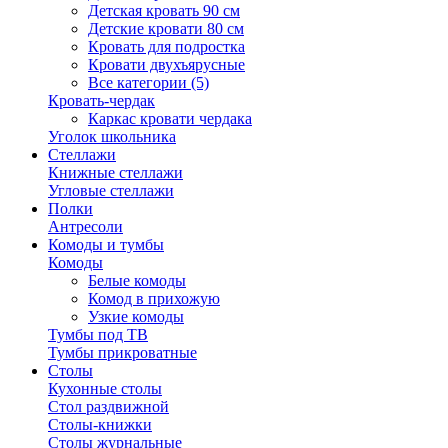
Детская кровать 90 см
Детские кровати 80 см
Кровать для подростка
Кровати двухъярусные
Все категории (5)
Кровать-чердак
Каркас кровати чердака
Уголок школьника
Стеллажи
Книжные стеллажи
Угловые стеллажи
Полки
Антресоли
Комоды и тумбы
Комоды
Белые комоды
Комод в прихожую
Узкие комоды
Тумбы под ТВ
Тумбы прикроватные
Столы
Кухонные столы
Стол раздвижной
Столы-книжки
Столы журнальные