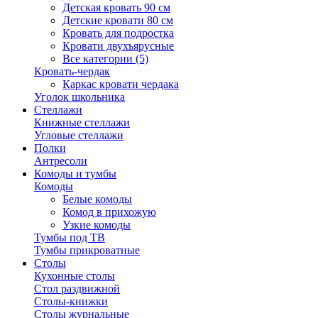
Детская кровать 90 см
Детские кровати 80 см
Кровать для подростка
Кровати двухъярусные
Все категории (5)
Кровать-чердак
Каркас кровати чердака
Уголок школьника
Стеллажи
Книжные стеллажи
Угловые стеллажи
Полки
Антресоли
Комоды и тумбы
Комоды
Белые комоды
Комод в прихожую
Узкие комоды
Тумбы под ТВ
Тумбы прикроватные
Столы
Кухонные столы
Стол раздвижной
Столы-книжки
Столы журнальные