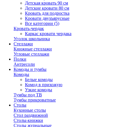
Детская кровать 90 см
Детские кровати 80 см
Кровать для подростка
Кровати двухъярусные
Все категории (5)
Кровать-чердак
Каркас кровати чердака
Уголок школьника
Стеллажи
Книжные стеллажи
Угловые стеллажи
Полки
Антресоли
Комоды и тумбы
Комоды
Белые комоды
Комод в прихожую
Узкие комоды
Тумбы под ТВ
Тумбы прикроватные
Столы
Кухонные столы
Стол раздвижной
Столы-книжки
Столы журнальные