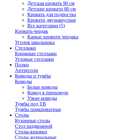
Детская кровать 90 см
Детские кровати 80 см
Кровать для подростка
Кровати двухъярусные
Все категории (5)
Кровать-чердак
Каркас кровати чердака
Уголок школьника
Стеллажи
Книжные стеллажи
Угловые стеллажи
Полки
Антресоли
Комоды и тумбы
Комоды
Белые комоды
Комод в прихожую
Узкие комоды
Тумбы под ТВ
Тумбы прикроватные
Столы
Кухонные столы
Стол раздвижной
Столы-книжки
Столы журнальные