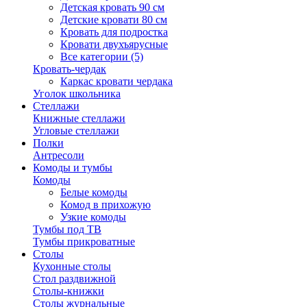
Детская кровать 90 см
Детские кровати 80 см
Кровать для подростка
Кровати двухъярусные
Все категории (5)
Кровать-чердак
Каркас кровати чердака
Уголок школьника
Стеллажи
Книжные стеллажи
Угловые стеллажи
Полки
Антресоли
Комоды и тумбы
Комоды
Белые комоды
Комод в прихожую
Узкие комоды
Тумбы под ТВ
Тумбы прикроватные
Столы
Кухонные столы
Стол раздвижной
Столы-книжки
Столы журнальные