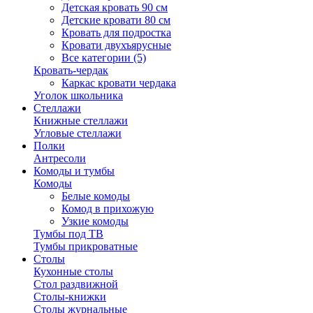
Детская кровать 90 см
Детские кровати 80 см
Кровать для подростка
Кровати двухъярусные
Все категории (5)
Кровать-чердак
Каркас кровати чердака
Уголок школьника
Стеллажи
Книжные стеллажи
Угловые стеллажи
Полки
Антресоли
Комоды и тумбы
Комоды
Белые комоды
Комод в прихожую
Узкие комоды
Тумбы под ТВ
Тумбы прикроватные
Столы
Кухонные столы
Стол раздвижной
Столы-книжки
Столы журнальные