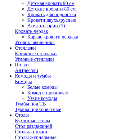
Детская кровать 90 см
Детские кровати 80 см
Кровать для подростка
Кровати двухъярусные
Все категории (5)
Кровать-чердак
Каркас кровати чердака
Уголок школьника
Стеллажи
Книжные стеллажи
Угловые стеллажи
Полки
Антресоли
Комоды и тумбы
Комоды
Белые комоды
Комод в прихожую
Узкие комоды
Тумбы под ТВ
Тумбы прикроватные
Столы
Кухонные столы
Стол раздвижной
Столы-книжки
Столы журнальные