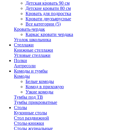
Детская кровать 90 см
Детские кровати 80 см
Кровать для подростка
Кровати двухъярусные
Все категории (5)
Кровать-чердак
Каркас кровати чердака
Уголок школьника
Стеллажи
Книжные стеллажи
Угловые стеллажи
Полки
Антресоли
Комоды и тумбы
Комоды
Белые комоды
Комод в прихожую
Узкие комоды
Тумбы под ТВ
Тумбы прикроватные
Столы
Кухонные столы
Стол раздвижной
Столы-книжки
Столы журнальные