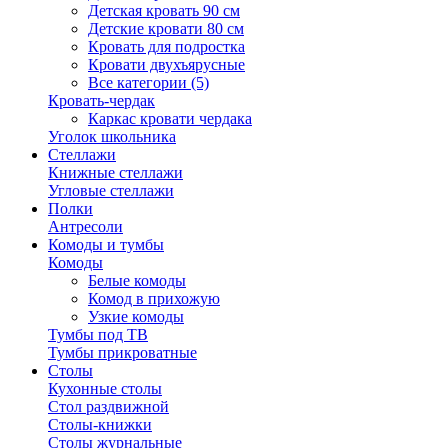
Детская кровать 90 см
Детские кровати 80 см
Кровать для подростка
Кровати двухъярусные
Все категории (5)
Кровать-чердак
Каркас кровати чердака
Уголок школьника
Стеллажи
Книжные стеллажи
Угловые стеллажи
Полки
Антресоли
Комоды и тумбы
Комоды
Белые комоды
Комод в прихожую
Узкие комоды
Тумбы под ТВ
Тумбы прикроватные
Столы
Кухонные столы
Стол раздвижной
Столы-книжки
Столы журнальные