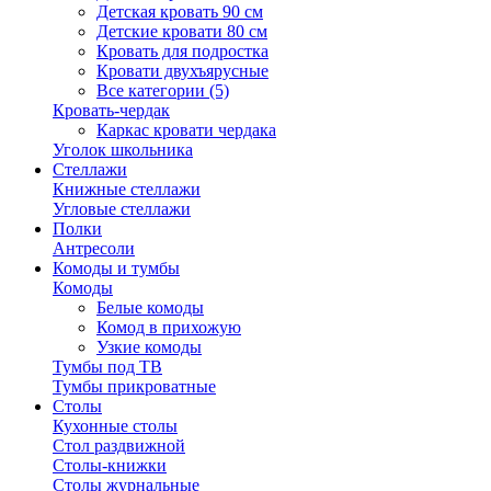
Детская кровать 90 см
Детские кровати 80 см
Кровать для подростка
Кровати двухъярусные
Все категории (5)
Кровать-чердак
Каркас кровати чердака
Уголок школьника
Стеллажи
Книжные стеллажи
Угловые стеллажи
Полки
Антресоли
Комоды и тумбы
Комоды
Белые комоды
Комод в прихожую
Узкие комоды
Тумбы под ТВ
Тумбы прикроватные
Столы
Кухонные столы
Стол раздвижной
Столы-книжки
Столы журнальные